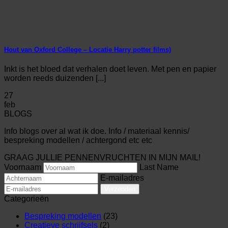
Hout van Oxford College – Locatie Harry potter films)
Inkt is het bloed dat verhalen doet leven. Met pen en papier
worden reeds duizenden [...]
27
feb
BLOGS
Info blogs over al wat ik doe. Info / materiaal kennis/
bespreking modellen / achtergond etc etc
GRAAG JULLIE PENNENVRUCHTEN IN MIJN MAIL!
Voornaam
Last Name
E-mailadres
Verzenden
Categorieën
Bespreking modellen
(23)
Creatieve schrijfsels
(2)