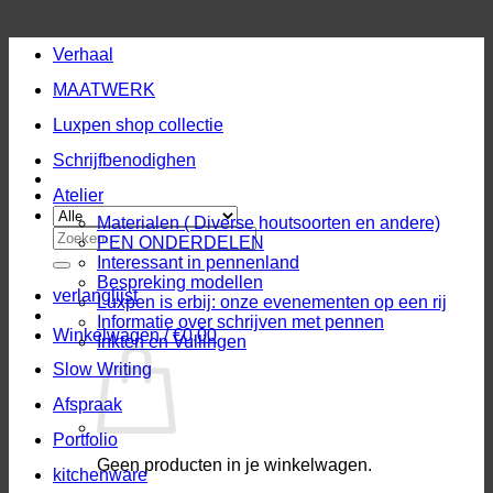
Verhaal
MAATWERK
Luxpen shop collectie
Schrijfbenodighen
Atelier
Materialen ( Diverse houtsoorten en andere)
Zoeken
PEN ONDERDELEN
naar:
Interessant in pennenland
Bespreking modellen
verlanglijst
Luxpen is erbij: onze evenementen op een rij
Informatie over schrijven met pennen
Winkelwagen /
€
0,00
Inkten en Vullingen
Slow Writing
Afspraak
Portfolio
Geen producten in je winkelwagen.
kitchenware