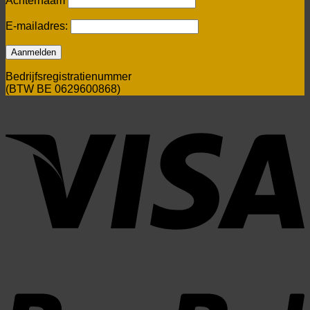
Achternaam
E-mailadres:
Bedrijfsregistratienummer
(BTW BE 0629600868)