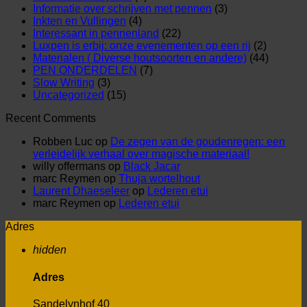
Informatie over schrijven met pennen
(3)
Inkten en Vullingen
(4)
Interessant in pennenland
(22)
Luxpen is erbij: onze evenementen op een rij
(2)
Materialen ( Diverse houtsoorten en andere)
(44)
PEN ONDERDELEN
(7)
Slow Writing
(3)
Uncategorized
(15)
Recent Comments
Robben Luc
op
De zegen van de goudenregen: een
verleidelijk verhaal over magische materiaal!
willy offermans
op
Black Jacar
marc Reymen
op
Thuja wortelhout
Laurent Dhaeseleer
op
Lederen etui
marc Reymen
op
Lederen etui
Adres
hidden
Adres
Sandelynhof 40