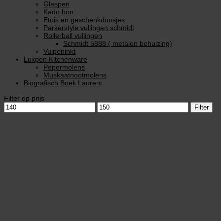
Glaspen
Kado bon
Etuis en geschenkdoosjes
Parkerstyle vullingen schmidt
Rollerball vullingen
Schmidt 5888 ( metalen behuizing)
Vulpeninkt
Luxpen Kitchenware
Pepermolens
Muskaatnootmolens
Biografisch Boek Laurent
Filter op prijs
Min.
Max.
Filter
prijs
prijs