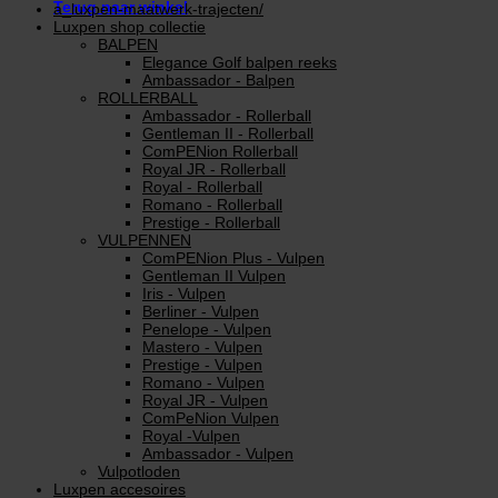
Terug naar winkel
a_luxpen-maatwerk-trajecten/
Luxpen shop collectie
BALPEN
Elegance Golf balpen reeks
Ambassador - Balpen
ROLLERBALL
Ambassador - Rollerball
Gentleman II - Rollerball
ComPENion Rollerball
Royal JR - Rollerball
Royal - Rollerball
Romano - Rollerball
Prestige - Rollerball
VULPENNEN
ComPENion Plus - Vulpen
Gentleman II Vulpen
Iris - Vulpen
Berliner - Vulpen
Penelope - Vulpen
Mastero - Vulpen
Prestige - Vulpen
Romano - Vulpen
Royal JR - Vulpen
ComPeNion Vulpen
Royal -Vulpen
Ambassador - Vulpen
Vulpotloden
Luxpen accesoires