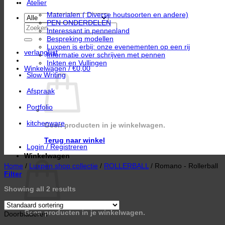
Atelier
Materialen ( Diverse houtsoorten en andere)
PEN ONDERDELEN
Zoeken
Interessant in pennenland
naar:
Bespreking modellen
Luxpen is erbij: onze evenementen op een rij
verlanglijst
Informatie over schrijven met pennen
Inkten en Vullingen
Winkelwagen /
€
0,00
Slow Writing
Afspraak
Portfolio
kitchenware
Geen producten in je winkelwagen.
Terug naar winkel
Login / Registreren
Winkelwagen
Home
/
Luxpen shop collectie
/
ROLLERBALL
/
Romano - Rollerball
Filter
Showing all 2 results
Geen producten in je winkelwagen.
Doorbladeren