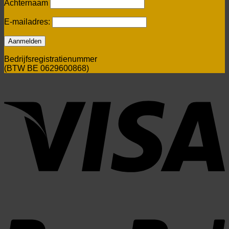
Achternaam
E-mailadres:
Bedrijfsregistratienummer
(BTW BE 0629600868)