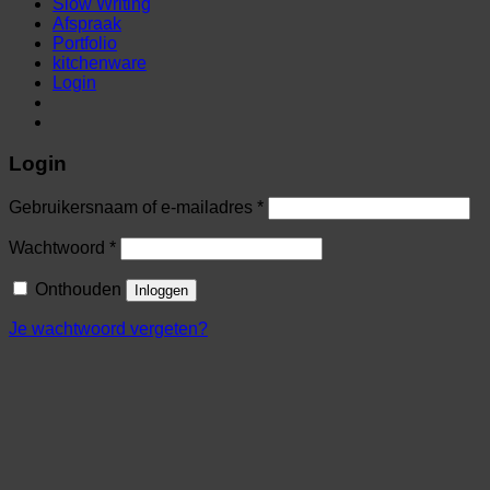
Slow Writing
Afspraak
Portfolio
kitchenware
Login
Login
Gebruikersnaam of e-mailadres
*
Wachtwoord
*
Onthouden
Inloggen
Je wachtwoord vergeten?